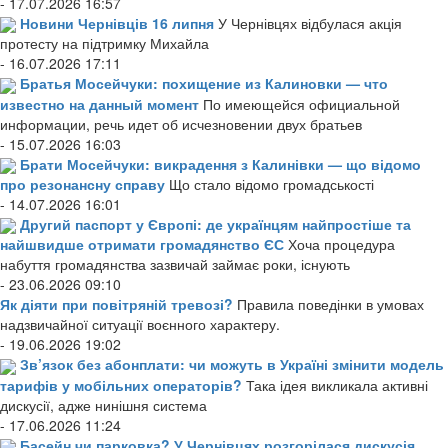
- 17.07.2026 16:57
Новини Чернівців 16 липня
У Чернівцях відбулася акція
протесту на підтримку Михайла
- 16.07.2026 17:11
Братья Мосейчуки: похищение из Калиновки — что
известно на данный момент
По имеющейся официальной
информации, речь идет об исчезновении двух братьев
- 15.07.2026 16:03
Брати Мосейчуки: викрадення з Калинівки — що відомо
про резонансну справу
Що стало відомо громадськості
- 14.07.2026 16:01
Другий паспорт у Європі: де українцям найпростіше та
найшвидше отримати громадянство ЄС
Хоча процедура
набуття громадянства зазвичай займає роки, існують
- 23.06.2026 09:10
Як діяти при повітряній тревозі?
Правила поведінки в умовах
надзвичайної ситуації воєнного характеру.
- 19.06.2026 19:02
Зв’язок без абонплати: чи можуть в Україні змінити модель
тарифів у мобільних операторів?
Така ідея викликала активні
дискусії, адже нинішня система
- 17.06.2026 11:24
Басейн чи парковка? У Чернівцях розгорілася дискусія