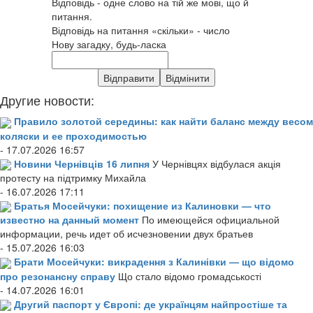
Відповідь - одне слово на тій же мові, що й
питання.
Відповідь на питання «скільки» - число
Нову загадку, будь-ласка
Другие новости:
Правило золотой середины: как найти баланс между весом
коляски и ее проходимостью
- 17.07.2026 16:57
Новини Чернівців 16 липня
У Чернівцях відбулася акція
протесту на підтримку Михайла
- 16.07.2026 17:11
Братья Мосейчуки: похищение из Калиновки — что
известно на данный момент
По имеющейся официальной
информации, речь идет об исчезновении двух братьев
- 15.07.2026 16:03
Брати Мосейчуки: викрадення з Калинівки — що відомо
про резонансну справу
Що стало відомо громадськості
- 14.07.2026 16:01
Другий паспорт у Європі: де українцям найпростіше та