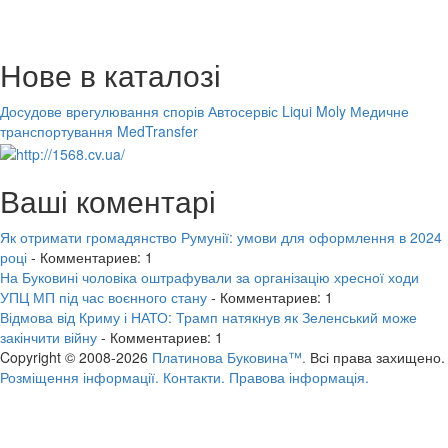
Нове в каталозі
Досудове врегулювання спорів
Автосервіс Liqui Moly
Медичне
транспортування MedTransfer
Ваші коментарі
Як отримати громадянство Румунії: умови для оформлення в 2024
році
- Комментариев: 1
На Буковині чоловіка оштрафували за організацію хресної ходи
УПЦ МП під час воєнного стану
- Комментариев: 1
Відмова від Криму і НАТО: Трамп натякнув як Зеленський може
закінчити війну
- Комментариев: 1
Copyright © 2008-2026
Платинова Буковина™.
Всі права захищено.
Розміщення інформації.
Контакти.
Правова інформація.