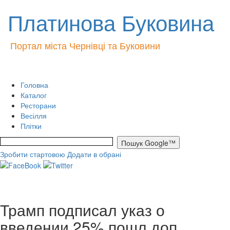
Платинова Буковина
Портал міста Чернівці та Буковини
Головна
Каталог
Ресторани
Весілля
Плітки
Зробити стартовою
Додати в обрані
Трамп подписал указ о
введении 25% пошл доп