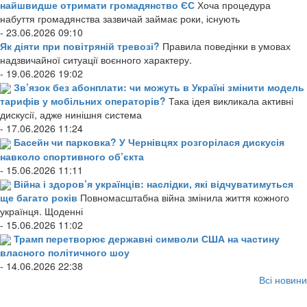
найшвидше отримати громадянство ЄС
Хоча процедура
набуття громадянства зазвичай займає роки, існують
- 23.06.2026 09:10
Як діяти при повітряній тревозі?
Правила поведінки в умовах
надзвичайної ситуації воєнного характеру.
- 19.06.2026 19:02
Зв’язок без абонплати: чи можуть в Україні змінити модель
тарифів у мобільних операторів?
Така ідея викликала активні
дискусії, адже нинішня система
- 17.06.2026 11:24
Басейн чи парковка? У Чернівцях розгорілася дискусія
навколо спортивного об’єкта
- 15.06.2026 11:11
Війна і здоров’я українців: наслідки, які відчуватимуться
ще багато років
Повномасштабна війна змінила життя кожного
українця. Щоденні
- 15.06.2026 11:02
Трамп перетворює державні символи США на частину
власного політичного шоу
- 14.06.2026 22:38
Всі новини