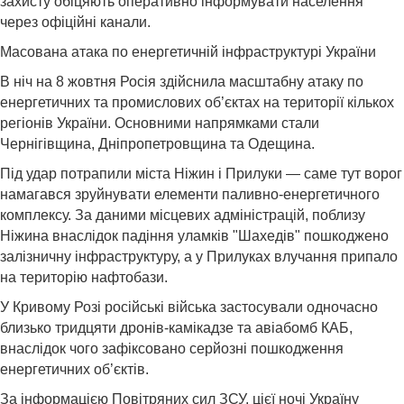
захисту обіцяють оперативно інформувати населення
через офіційні канали.
Масована атака по енергетичній інфраструктурі України
В ніч на 8 жовтня Росія здійснила масштабну атаку по
енергетичних та промислових об’єктах на території кількох
регіонів України. Основними напрямками стали
Чернігівщина, Дніпропетровщина та Одещина.
Під удар потрапили міста Ніжин і Прилуки — саме тут ворог
намагався зруйнувати елементи паливно-енергетичного
комплексу. За даними місцевих адміністрацій, поблизу
Ніжина внаслідок падіння уламків "Шахедів" пошкоджено
залізничну інфраструктуру, а у Прилуках влучання припало
на територію нафтобази.
У Кривому Розі російські війська застосували одночасно
близько тридцяти дронів-камікадзе та авіабомб КАБ,
внаслідок чого зафіксовано серйозні пошкодження
енергетичних об’єктів.
За інформацією Повітряних сил ЗСУ, цієї ночі Україну