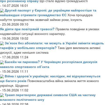
про резонансну справу
Що стало відомо громадськості
- 14.07.2026 16:01
Другий паспорт у Європі: де українцям найпростіше та
найшвидше отримати громадянство ЄС
Хоча процедура
набуття громадянства зазвичай займає роки, існують
- 23.06.2026 09:10
Як діяти при повітряній тревозі?
Правила поведінки в умовах
надзвичайної ситуації воєнного характеру.
- 19.06.2026 19:02
Зв’язок без абонплати: чи можуть в Україні змінити модель
тарифів у мобільних операторів?
Така ідея викликала активні
дискусії, адже нинішня система
- 17.06.2026 11:24
Басейн чи парковка? У Чернівцях розгорілася дискусія
навколо спортивного об’єкта
- 15.06.2026 11:11
Війна і здоров’я українців: наслідки, які відчуватимуться
ще багато років
Повномасштабна війна змінила життя кожного
українця. Щоденні
- 15.06.2026 11:02
Трамп перетворює державні символи США на частину
власного політичного шоу
- 14.06.2026 22:38