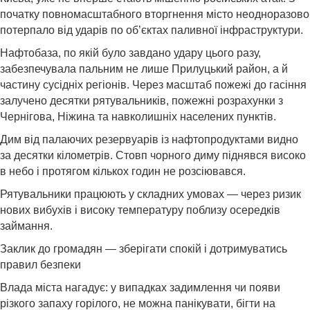
початку повномасштабного вторгнення місто неодноразово
потерпало від ударів по об’єктах паливної інфраструктури.
Нафтобаза, по якій було завдано удару цього разу,
забезпечувала пальним не лише Прилуцький район, а й
частину сусідніх регіонів. Через масштаб пожежі до гасіння
залучено десятки рятувальників, пожежні розрахунки з
Чернігова, Ніжина та навколишніх населених пунктів.
Дим від палаючих резервуарів із нафтопродуктами видно
за десятки кілометрів. Стовп чорного диму піднявся високо
в небо і протягом кількох годин не розсіювався.
Рятувальники працюють у складних умовах — через ризик
нових вибухів і високу температуру поблизу осередків
займання.
Заклик до громадян — зберігати спокій і дотримуватись
правил безпеки
Влада міста нагадує: у випадках задимлення чи появи
різкого запаху горілого, не можна панікувати, бігти на