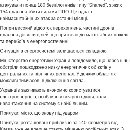
атакували понад 180 безпілотників типу “Shahed”, з яких
154 вдалося збити силами ППО. Це одна з
наймасштабніших атак за останні місяці.
Попри високий відсоток перехоплень, частині дронів
вдалося досягти цілей, що призвело до масштабних пожеж
та перебоїв в енергопостачанні.
Ситуація в енергосистемі залишається складною
Міністерство енергетики України повідомило, що через нічні
обстріли пошкоджено низку енергетичних об’єктів у
центральних та північних регіонах. У деяких областях
можливі тимчасові відключення світла.
Українців закликають економно користуватися
електроенергією, особливо у вечірні години, коли
навантаження на систему є найбільшим.
Прилуки: місто, що знову під ударом
Прилуки, розташовані приблизно за 140 кілометрів від
Києва, уже не вперше стають мішенню російських атак. З