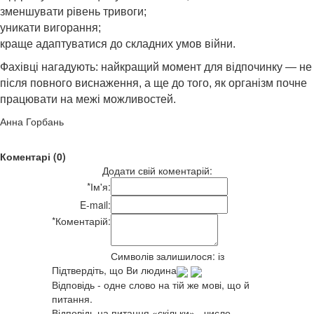
зменшувати рівень тривоги;
уникати вигорання;
краще адаптуватися до складних умов війни.
Фахівці нагадують: найкращий момент для відпочинку — не
після повного виснаження, а ще до того, як організм почне
працювати на межі можливостей.
Анна Горбань
Коментарі (0)
Додати свій коментарій:
*
Ім'я:
E-mail:
*
Коментарій:
Символів залишилося:
із
Підтвердіть, що Ви людина
Відповідь - одне слово на тій же мові, що й
питання.
Відповідь на питання «скільки» - число