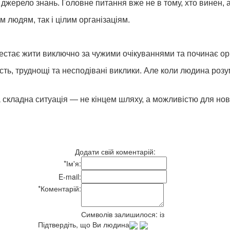
джерело знань. Головне питання вже не в тому, хто винен, а
 людям, так і цілим організаціям.
стає жити виключно за чужими очікуваннями та починає оріє
ість, труднощі та несподівані виклики. Але коли людина розу
а складна ситуація — не кінцем шляху, а можливістю для нов
Додати свій коментарій:
*
Ім'я:
E-mail:
*
Коментарій:
Символів залишилося:
із
Підтвердіть, що Ви людина