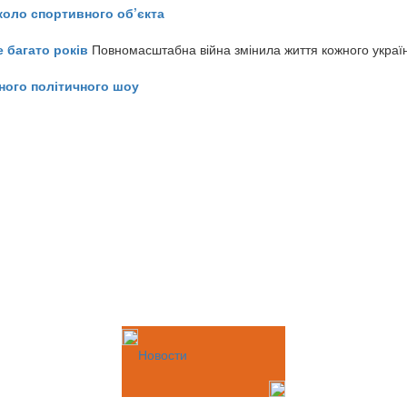
коло спортивного об’єкта
е багато років
Повномасштабна війна змінила життя кожного украї
ного політичного шоу
Новости