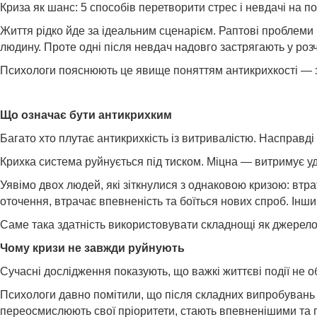
Криза як шанс: 5 способів перетворити стрес і невдачі на п
Життя рідко йде за ідеальним сценарієм. Раптові проблеми на
людину. Проте одні після невдач надовго застрягають у розч
Психологи пояснюють це явище поняттям антикрихкості — з
Що означає бути антикрихким
Багато хто плутає антикрихкість із витривалістю. Насправді ц
Крихка система руйнується під тиском. Міцна — витримує уд
Уявімо двох людей, які зіткнулися з однаковою кризою: вт
оточення, втрачає впевненість та боїться нових спроб. Інш
Саме така здатність використовувати складнощі як джерело 
Чому кризи не завжди руйнують
Сучасні дослідження показують, що важкі життєві події не 
Психологи давно помітили, що після складних випробувань б
переосмислюють свої пріоритети, стають впевненішими та 