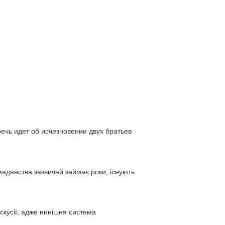
ь идет об исчезновении двух братьев
адянства зазвичай займає роки, існують
искусії, адже нинішня система