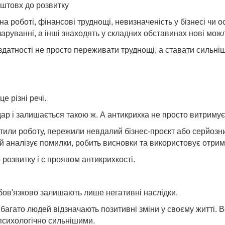
оштовх до розвитку
 роботі, фінансові труднощі, невизначеність у бізнесі чи ос
аруванні, а інші знаходять у складних обставинах нові можл
датності не просто переживати труднощі, а ставати сильні
е різні речі.
ар і залишається такою ж. А антикрихка не просто витримує 
ратили роботу, пережили невдалий бізнес-проєкт або серйоз
ий аналізує помилки, робить висновки та використовує отри
розвитку і є проявом антикрихкості.
обов'язково залишають лише негативні наслідки.
агато людей відзначають позитивні зміни у своєму житті. В
психологічно сильнішими.