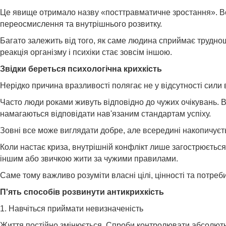
Це явище отримало назву «посттравматичне зростання». Во
переосмислення та внутрішнього розвитку.
Багато залежить від того, як саме людина сприймає труднощ
реакція організму і психіки стає зовсім іншою.
Звідки береться психологічна крихкість
Нерідко причина вразливості полягає не у відсутності сили в
Часто люди роками живуть відповідно до чужих очікувань. В
намагаються відповідати нав'язаним стандартам успіху.
Зовні все може виглядати добре, але всередині накопичуєт
Коли настає криза, внутрішній конфлікт лише загострюєтьс
іншим або звичкою жити за чужими правилами.
Саме тому важливо розуміти власні цілі, цінності та потреб
П'ять способів розвинути антикрихкість
1. Навчіться приймати невизначеність
Життя постійно змінюється. Спроби контролювати абсолютн