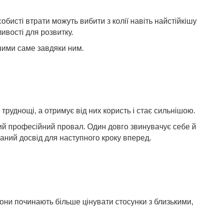
обисті втрати можуть вибити з колії навіть найстійкішу
ивості для розвитку.
шими саме завдяки ним.
труднощі, а отримує від них користь і стає сильнішою.
ний професійний провал. Один довго звинувачує себе й
маний досвід для наступного кроку вперед.
они починають більше цінувати стосунки з близькими,