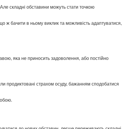
Але складні обставини можуть стати точкою
кщо ж бачити в ньому виклик та можливість адаптуватися,
равою, яка не приносить задоволення, або постійно
були продиктовані страхом осуду, бажанням сподобатися
собою.
туватися до нових обставин, легше переживають складні