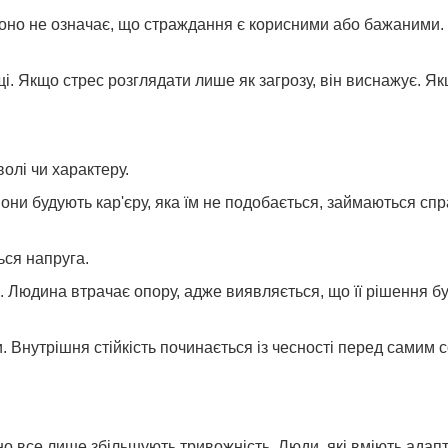
но не означає, що страждання є корисними або бажаними. 
і. Якщо стрес розглядати лише як загрозу, він виснажує. Я
олі чи характеру.
они будують кар'єру, яка їм не подобається, займаються сп
ься напруга.
я. Людина втрачає опору, адже виявляється, що її рішення 
и. Внутрішня стійкість починається із чесності перед самим 
о все лише збільшують тривожність. Люди, які вміють адап