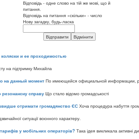
Відповідь - одне слово на тій же мові, що й
питання.
Відповідь на питання «скільки» - число
Нову загадку, будь-ласка
 коляски и ее проходимостью
сту на підтримку Михайла
но на данный момент
По имеющейся официальной информации, реч
о резонансну справу
Що стало відомо громадськості
айшвидше отримати громадянство ЄС
Хоча процедура набуття гром
звичайної ситуації воєнного характеру.
ь тарифів у мобільних операторів?
Така ідея викликала активні д